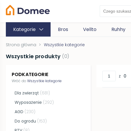
Kategorie
Bros
Vellto
Ruhhy
Strona główna
>
Wszystkie kategorie
Wszystkie produkty
(
0
)
PODKATEGORIE
z
0
Wróć do
Wszystkie kategorie
Dla zwierząt
(
681
)
Wyposażenie
(
292
)
AGD
(
230
)
Do ogrodu
(
153
)
RTV
(
8
)