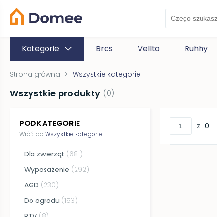
Kategorie
Bros
Vellto
Ruhhy
Strona główna
>
Wszystkie kategorie
Wszystkie produkty
(
0
)
PODKATEGORIE
z
0
Wróć do
Wszystkie kategorie
Dla zwierząt
(
681
)
Wyposażenie
(
292
)
AGD
(
230
)
Do ogrodu
(
153
)
RTV
(
8
)