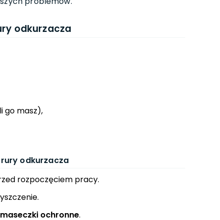
ększych problemów.
ury odkurzacza
li go masz),
 rury odkurzacza
zed rozpoczęciem pracy.
yszczenie.
maseczki ochronne
.