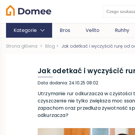
Kategorie
Bros
Vellto
Ruhhy
Strona główna
>
Blog
>
Jak odetkać i wyczyścić rurę od 
Jak odetkać i wyczyścić r
Data dodania
:
24.10.25 08:02
Utrzymanie rur odkurzacza w czystości 
czyszczenie nie tylko zwiększa moc ssa
zapachom oraz przedłuża żywotność spr
odkurzacza?