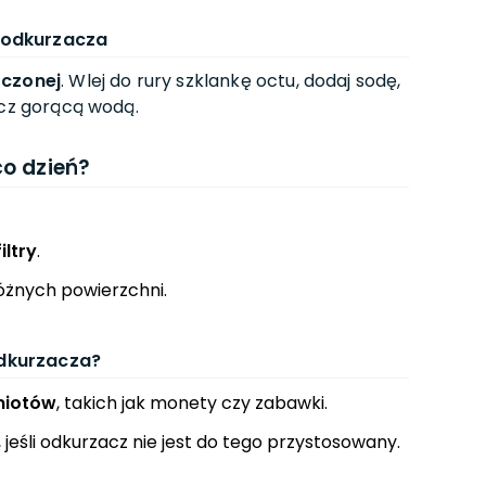
 odkurzacza
zczonej
. Wlej do rury szklankę octu, dodaj sodę,
ucz gorącą wodą.
co dzień?
filtry
.
żnych powierzchni.
dkurzacza?
miotów
, takich jak monety czy zabawki.
, jeśli odkurzacz nie jest do tego przystosowany.