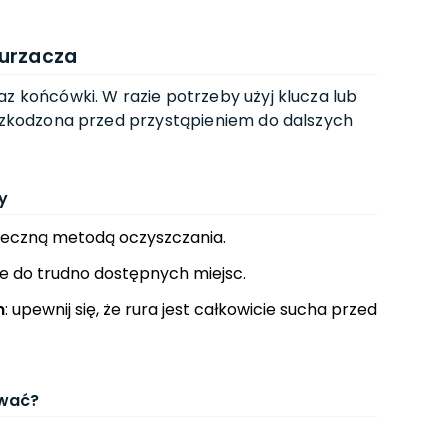
kurzacza
az końcówki. W razie potrzeby użyj klucza lub
uszkodzona przed przystąpieniem do dalszych
y
teczną metodą oczyszczania.
cie do trudno dostępnych miejsc.
m
: upewnij się, że rura jest całkowicie sucha przed
ować?