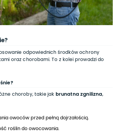
ie?
stosowanie odpowiednich środków ochrony
mi oraz chorobami. To z kolei prowadzi do
eśnie?
żne choroby, takie jak
brunatna zgnilizna
,
ania owoców przed pełną dojrzałością.
ść roślin do owocowania.