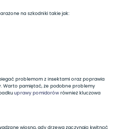
ażone na szkodniki takie jak:
biegać problemom z insektami oraz poprawia
ry. Warto pamiętać, że podobne problemy
ypadku
uprawy pomidorów
również kluczowa
adzane wiosną, gdy drzewa zaczynają kwitnąć