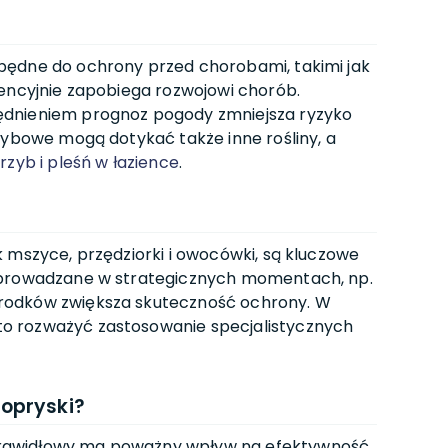
będne do ochrony przed chorobami, takimi jak
wencyjnie zapobiega rozwojowi chorób.
ędnieniem prognoz pogody zmniejsza ryzyko
zybowe mogą dotykać także inne rośliny, a
rzyb i pleśń w łazience
.
 mszyce, przędziorki i owocówki, są kluczowe
eprowadzane w strategicznych momentach, np.
rodków zwiększa skuteczność ochrony. W
o rozważyć zastosowanie specjalistycznych
opryski?
rawidłowy ma poważny wpływ na efektywność