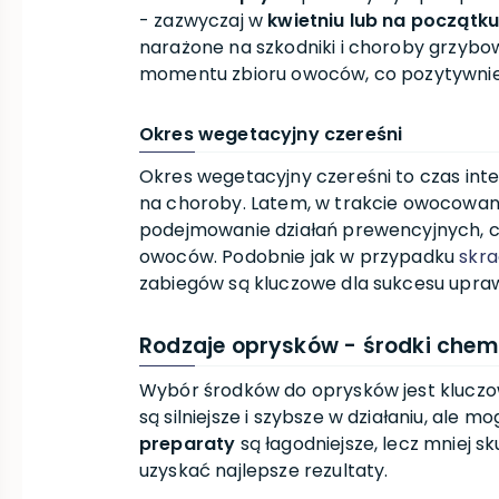
- zazwyczaj w
kwietniu lub na początk
narażone na szkodniki i choroby grzybo
momentu zbioru owoców, co pozytywnie 
Okres wegetacyjny czereśni
Okres wegetacyjny czereśni to czas int
na choroby. Latem, w trakcie owocowania
podejmowanie działań prewencyjnych, c
owoców. Podobnie jak w przypadku
skra
zabiegów są kluczowe dla sukcesu upra
Rodzaje oprysków - środki chemi
Wybór środków do oprysków jest kluczo
są silniejsze i szybsze w działaniu, ale 
preparaty
są łagodniejsze, lecz mniej s
uzyskać najlepsze rezultaty.