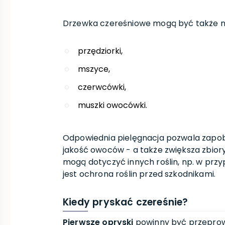
Drzewka czereśniowe mogą być także nar
przędziorki,
mszyce,
czerwcówki,
muszki owocówki.
Odpowiednia pielęgnacja pozwala zapo
jakość owoców - a także zwiększa zbio
mogą dotyczyć innych roślin, np. w prz
jest ochrona roślin przed szkodnikami.
Kiedy pryskać czereśnie?
Pierwsze opryski
powinny być przeprow