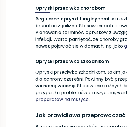
Opryski przeciwko chorobom
Regularne opryski fungicydami
są niez
brunatna zgnilizna. Stosowanie ich pre
Planowanie terminów oprysków z uwzgl
infekcji. Warto pamiętać, że choroby gr
nawet pojawiać się w domach, np. jako
g
Opryski przeciwko szkodnikom
Opryski przeciwko szkodnikom, takim jak
dla ochrony czereśni. Powinny być prz
wczesną wiosną.
Stosowanie różnych ś
przypadku problemów z mszycami, wart
preparatów na mszyce
.
Jak prawidłowo przeprowadzać 
Przeprowadzanie oprysków w sposób p